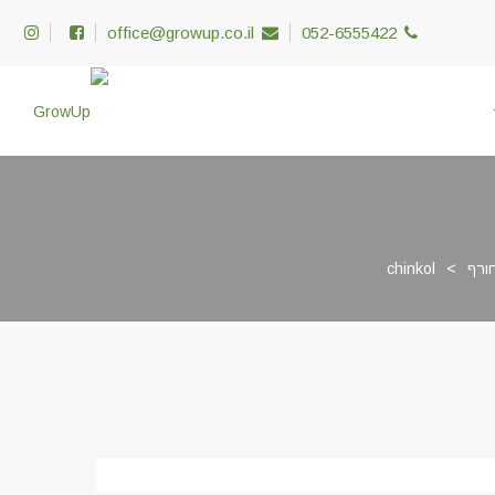
office@growup.co.il
052-6555422
ורף
>
chinkol