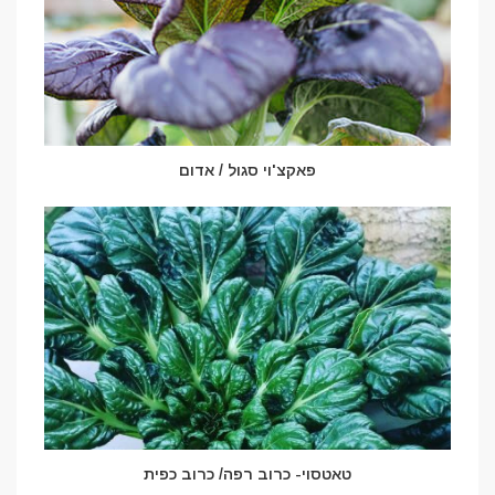
פאקצ'וי סגול / אדום
טאטסוי- כרוב רפה/ כרוב כפית