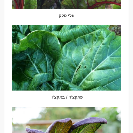
עלי סלק
פאקצ'וי / באקצ'וי