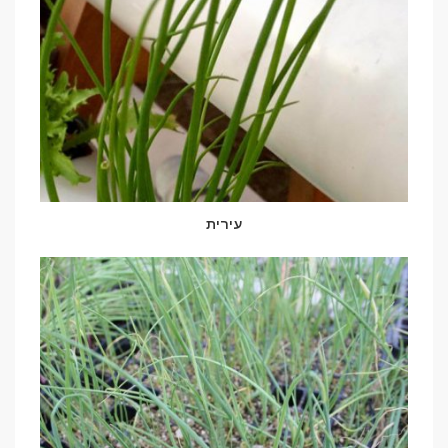
עירית