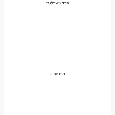
תרד ניו-זילנדי
תות שדה