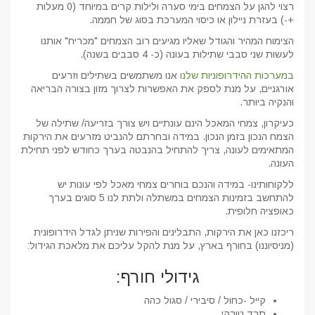
רצוי להגן על הצמחים בימי סערה ולילות קרים במיוחד (0 מעלות
+-) בעזרת ניילון או כיסוי המערכת בסוג של חממה.
הצימוח המהיר והגודל שאליו מגיעים רוב הצמחים "מכריח" אותנו
לעשות שני סבבי שתילות בעונה (כ- 4 סבבים בשנה).
במערכות ההידרופוניות שלנו
אנו משתמשים בשתילים וזרעים
אורגניים, על מנת לספק את האפשרות לצרוך מזון בצורה הבריאה
והנקיה ביותר.
כעיקרון, צמחי המאכל הינם עונתיים ויש צורך בזריעה/ שתילה של
הצמח הנכון בזמן הנכון. במידה ובחרתם להנביט מזרעים את הירקות
המתאימים לעונה, צריך להתחיל בהנבטה בערך כחודש לפני תחילת
העונה.
ללקוחותינו- במידה והנכם בוחרים צמחי מאכל לפי עונות יש
להתחשב בזמינות הצמחים במשתלה ולתת לנו 5 סוגים בערך
כאופציה חלופית.
ריכזנו כאן את הירקות, התבלינים והפירות שניתן לגדל הידרופונית
(מניסיוננו) בחורף בארץ, על מנת להקל עליכם את מלאכת הגידול:
גידולי חורף:
קייל -כחול / סיבירי / סגול כהה
תרד טורקי