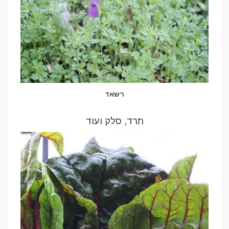
רשאד
תרד, סלק ועוד