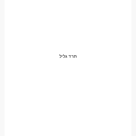
תרד גליל