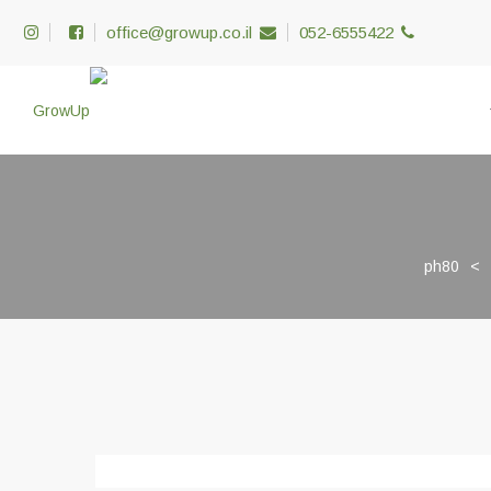
office@growup.co.il
052-6555422
ph80
>