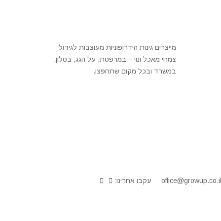
מייצרים גינות הידרופוניות מעוצבות לגידול
צמחי מאכל ונוי – במרפסת, על הגג, בסלון,
במשרד ובכל מקום שתחפצו.
office@growup.co.i
עקבו אחרינו: