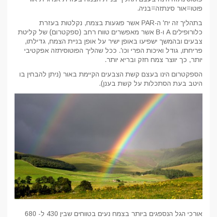
פוטו=אור סינתזה=בניה.
בתהליך זה יח' ה-PAR אשר פוגעות בצמח, נקלטות בעזרת
כלורופילים A ו-B אשר מאפשרים טווח רחב (ספקטרום) של קליטת
צבעים ובהמשך ישפיעו באופן ישיר על אופן בניית הצמח, גדילתו,
פריחתו, גודל ואיכות הפרי וכו'. ככל שהליך הפוטוסיתזה אפקטיבי
יותר, כך יווצר צמח חזק ובריא יותר.
הספקטרום הינו בעצם קשת הצבעים הקיימת באור (ניתן להבחין בו
היטב בעת הסתכלות על קשת בענן).
אורכי הגל הנספגים ביותר בצמח נעים בטווחים שבין 430 ל- 680