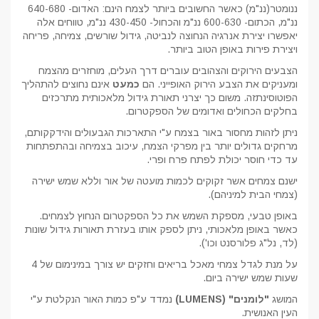
ננומטר(ננ"מ) כאשר החשובים ביותר לצמח הינם: האדום- 640-680
ננ"מ, הכתום- 600-630 ננ"מ והכחול- 430-450 ננ"מ, טווחים אלה
יאפשרו יצירת אנרגיה הנחוצה לנביטה, גידול שורשים, צמיחה, פריחה
ויצירת פירות באופן הטוב ביותר.
הצבעים הירוקים והצהובים עוברים דרך העלים, מוחזרים מהצמח
ומעניקים את הצבע הירוק האופייני. הם
כמעט
אינם נחוצים להתהליך
הפוטוסינתזה. משום כך יצרני תאורת גידול מלאכותית מתרכזים
בחלקים הכחולים ואדומים של הספקטרום.
ניתן לזהות מחסור באור בצמח ע"י התארכות הגבעולים והידקקותם,
מרחקים גדולים יותר בין מפרקי הצמח, עיכוב בצמיחה ובהתפתחות
עד כדי חוסר יכולת לפתח פרח ופרי.
ישנם צמחים אשר זקוקים לכמות מועטה של אור וללא שמש ישירה
(צמחי הבית למיניהם).
באופן טבעי, מספקת השמש את כל הספקטרום הנחוץ לצמחים.
כאשר באופן מלאכותי, ניתן לספק אותו בעזרת תאורות גידול שונות
(לד, נל"ג פלורסנט וכו').
על מנת לגדל צמחי מאכל בריאים וחזקים יש צורך במינימום של 4
שעות שמש ישירה ביום.
המושג
"לומנים" (LUMENS)
נמדד ע"פ כמות האור הנקלטת ע"י
העין האנושית.