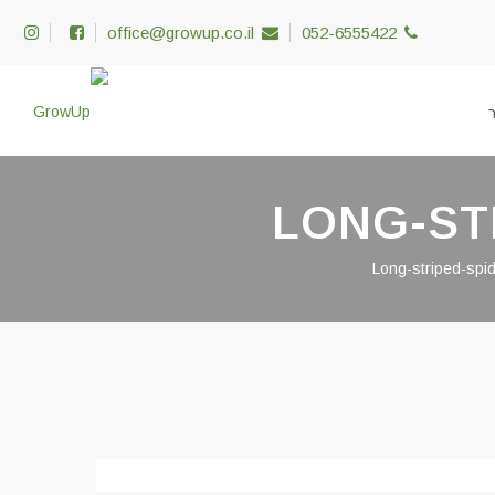
office@growup.co.il
052-6555422
LONG-ST
Long-striped-spid