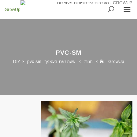
PVC-SM
GrowUp
>
חנות
>
עשה זאת בעצמך DIY
pvc-sm
>