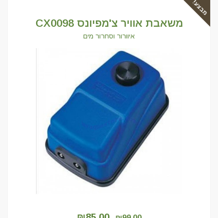
מבצע!
משאבת אוויר צ'מפיונס CX0098
איוורור וסחרור מים
המחיר
המחיר
₪
85.00
₪
99.00