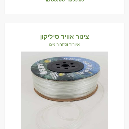
המקורי
הנוכחי
היה:
הוא:
₪85.00.
₪99.00.
צינור אוויר סיליקון
איוורור וסחרור מים