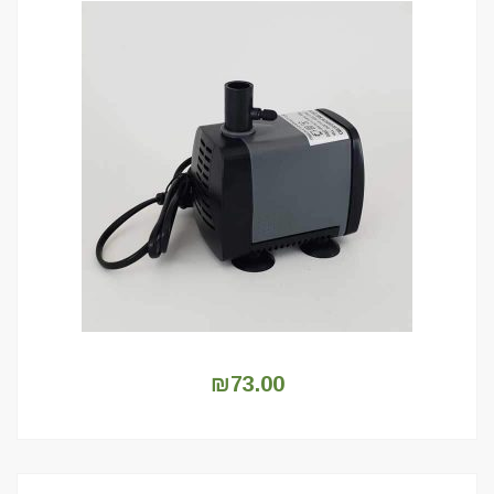
₪
73.00