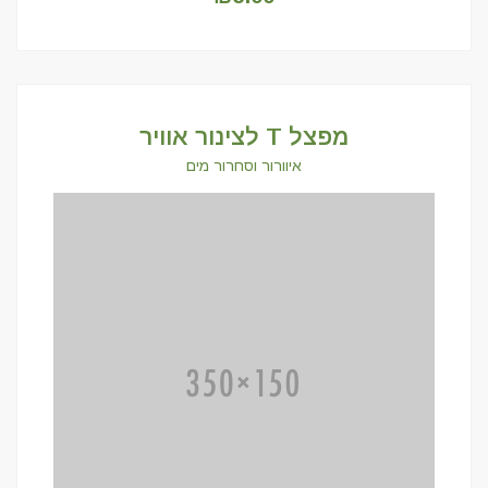
מפצל T לצינור אוויר
איוורור וסחרור מים