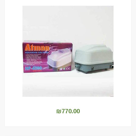
₪
770.00