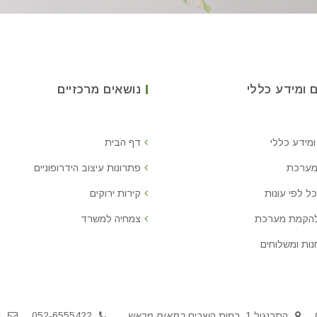
 ומידע כללי
נושאים מרכזיים
ומידע כללי
דף הבית
מערכת
פתרונות עיצוב הידרופוניים
ל לפי עונות
קירות ירוקים
להקמת מערכת
צמחיה למשרד
נות ומשלוחים
התרנגול 1, רמות השבים
בתאום מראש
052-6555422
l