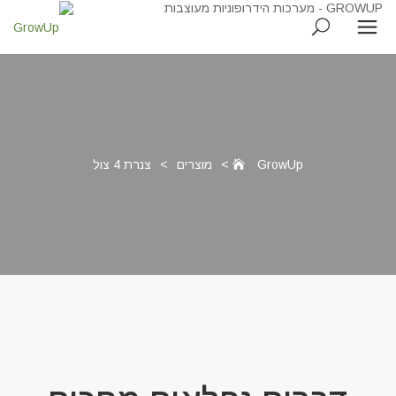
GrowUp
>
מוצרים
>
צנרת 4 צול