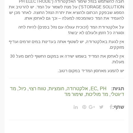
חובה להשתמש בנוזל שימור האלקטרודה ('PH ELECTRODE
STORAGE SOLUTION') על מנת לשמור על המד. יש להרטיב את
הספוג שבפקק הכתום ולהוציא את יתרת הנוזל החוצה. לאחר מכן יש
להעמיד את המד כשהמכסה למעלה – וכך גם לאחסן אותו.
על אלקטרודת המד (זכוכית עגולה עם נוזל בפנים) להיות לחה
וסגורה כל הזמן ולעולם לא יבשה!
אין לגעת באלקטרודה, יש לשטוף אותה בעדינות במים זורמים ועדיף
מזוקקים.
אין לאחסן את המדיד בשמש ישירה או במקום החשוף לחום מעל 30
מעלות.
יש להמנע מאחסון המדיד במקום רטוב.
תגיות:
PH
,
EC
,
אלקטרודה
,
חומציות
,
טווח רצוי
,
כיול
,
מד
דיגטלי
,
מד מוליכות
,
שימור מד
שתף: