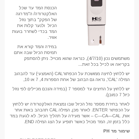
הכנסת המד עד שכל
האלקטרודה/ ה"מדרגה
של הפקק" בתוך נוזל
הכיול ולנער קלות את
המד בכדי לשחרר בועות
אוויר.
במידה והמד קורא את
תמיסת הכיול שבה אתם
משתמשים נכון (4/7/10), כנראה שהוא מכוייל. ניתן להסתפק
בקריאה או לכייל בכל זאת…
יש ללחוץ לחיצה ממושכת על הכפתורCAL (האמצעי) עד להבהוב
המילה 'CAL', נראה גם הבהוב של אחת הספרות 4, 7 או 10,
יש ללחוץ על החיצים עד למספר 7 (במידה והנכם מכיילים לפי נוזל
כיול 7 כמובן).
לאחר בחירת מספר נוזל הכיול שבו נמצאת האלקטרודה יש ללחוץ
על הכפתור ENTER. לאחר מכן, המילה CAL תהבהב באות אחר
אות, C—CA—CAL – אשר מעידה על תהליך הכיול. לא לגעת במד
כלל בזמן זה, המד מכויל כאשר תופיע על הצג המילה END.
שימור מד PH