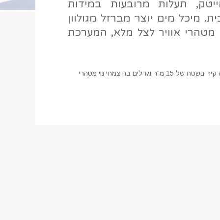
יטק, תעלות מרובעות במידות
ית. מיכל מים יוצר מברזל מגולוון
י מטהרי אוויר לצל מלא, המערכת
קיר ירוק הידרופוני במשרדי חברת הייטק. תעלות שתילה מרובעות במידות 13X13 ס"מ בשילוב תאורת לד דקורטיבית. המערכת מחפה קיר בשטח של 15 מ"ר וגדלים בה צמחי נוי מטהרי