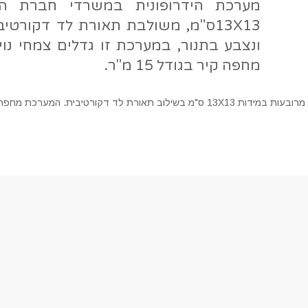
מערכת הידרופונית במשרדי חברת הי
13X13ס"מ, משולבת תאורת לד דקורטיב
ונצבע בתנור, במערכת זו גדלים צמחי נו
מחפה קיר בגודל 15 מ"ר.
רג את הצמחיה או לשמוע עוד? צרו קשר