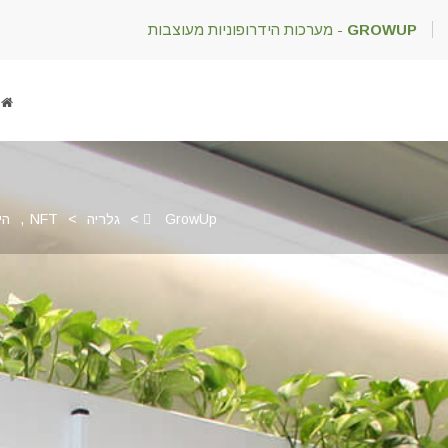
GROWUP
- מערכות הידרופוניות מעוצבות
GrowUp
>
גלריה
>
NFT
,
הי