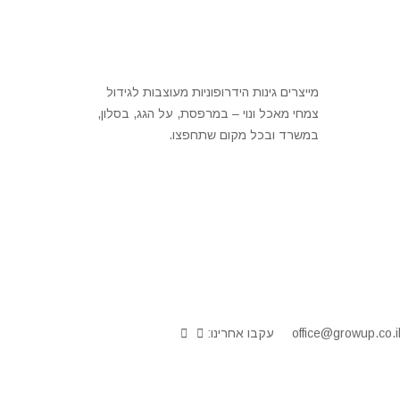
מייצרים גינות הידרופוניות מעוצבות לגידול
צמחי מאכל ונוי – במרפסת, על הגג, בסלון,
במשרד ובכל מקום שתחפצו.
office@growup.co.i
עקבו אחרינו: