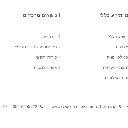
 ומידע כללי
נושאים מרכזיים
ומידע כללי
דף הבית
מערכת
פתרונות עיצוב הידרופוניים
ל לפי עונות
קירות ירוקים
להקמת מערכת
צמחיה למשרד
נות ומשלוחים
התרנגול 1, רמות השבים
בתאום מראש
052-6555422
l