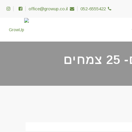
office@growup.co.il
052-6555422
ים