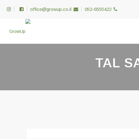
office@growup.co.il
052-6555422
TAL S